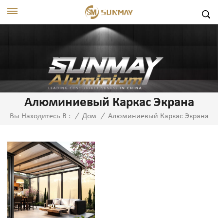
Алюминиевый Каркас Экрана
Алюминиевый Каркас Экрана
Вы Находитесь В :
/
Дом
/